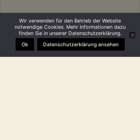
Wir verwenden für den Betrieb der Website
notwendige Cookies. Mehr Informationen dazu
finden Sie in unserer Datenschutzerklärung.
Ok
Datenschutzerklärung ansehen
Liebe Larún-Fans,
nach 8 Jahren gemeinsam „On the Road“
und unzähligen Konzerten haben wir uns zu
einem vorläufigen Schlussstrich entschieden.
Ein Abschied oder eine Pause auf Zeit – das