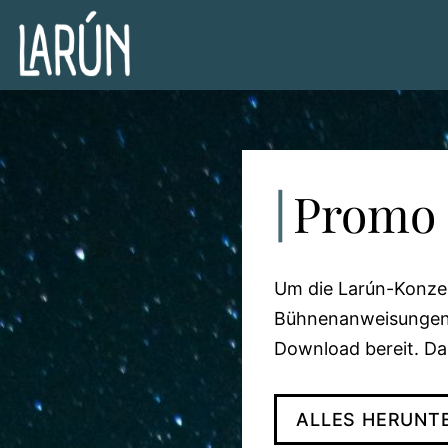
Zum
Inhalt
springen
Promo
Um die Larún-Konzer
Bühnenanweisungen,
Download bereit. Da
ALLES HERUNT