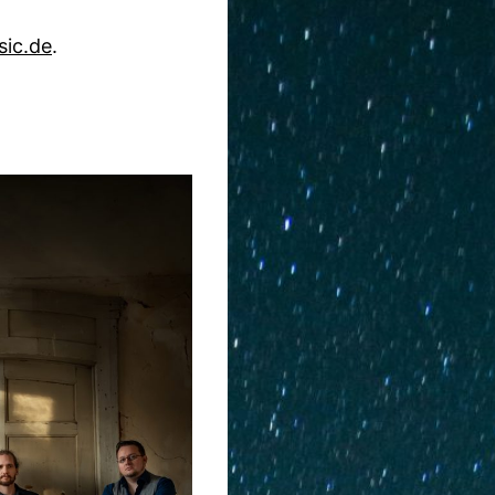
sic.de
.