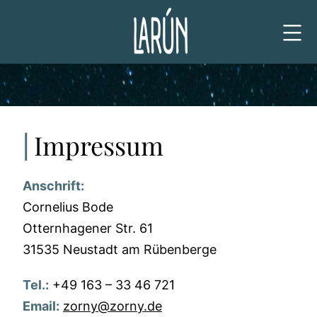
Zum
Inhalt
springen
Impressum
Anschrift:
Cornelius Bode
Otternhagener Str. 61
31535 Neustadt am Rübenberge
Tel.:
+49 163 – 33 46 721
Email:
zorny@zorny.de