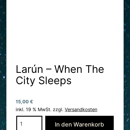
Larún – When The
City Sleeps
15,00
€
inkl. 19 % MwSt.
zzgl.
Versandkosten
Larún
Altern
In den Warenkorb
–